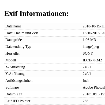
Exif Informationen:
Dateiname
2018-10-15-1
Datei Datum und Zeit
15/10/2018, 2
Dateigröße
1.96 MB
Dateiendung Typ
image/jpeg
Hersteller
SONY
Modell
ILCE-7RM2
X-Auflösung
240/1
Y-Auflösung
240/1
Auflösungseinheit
Inch
Software
Adobe Photosh
Datum Zeit
2018:10:15 19
Exif IFD Pointer
266