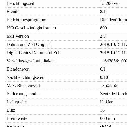
Belichtungszeit
1/3200 sec
Blende
8/1
Belichtungsprogramm
Blendenöffnu
ISO Geschwindigkeitsraten
800
Exif Version
2.3
Datum und Zeit Original
2018:10:15 11
Digitalisiertes Datum und Zeit
2018:10:15 11
Verschlussgeschwindigkeit
11643856/100
Blendenwert
6/1
Nachbelichtungswert
0/10
Max. Blendenwert
1360/256
Entfernungsmodus
Zentrale Durch
Lichtquelle
Unklar
Blitz
16
Brennweite
600 mm
Farbraum
sRGB