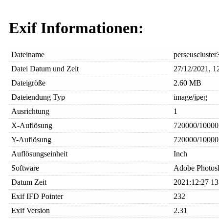
Exif Informationen:
Dateiname
perseuscluster
Datei Datum und Zeit
27/12/2021, 1
Dateigröße
2.60 MB
Dateiendung Typ
image/jpeg
Ausrichtung
1
X-Auflösung
720000/10000
Y-Auflösung
720000/10000
Auflösungseinheit
Inch
Software
Adobe Photos
Datum Zeit
2021:12:27 13
Exif IFD Pointer
232
Exif Version
2.31