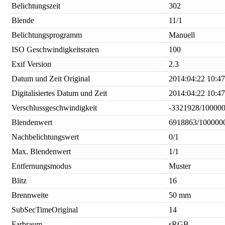
Belichtungszeit
302
Blende
11/1
Belichtungsprogramm
Manuell
ISO Geschwindigkeitsraten
100
Exif Version
2.3
Datum und Zeit Original
2014:04:22 10:47
Digitalisiertes Datum und Zeit
2014:04:22 10:47
Verschlussgeschwindigkeit
-3321928/10000
Blendenwert
6918863/100000
Nachbelichtungswert
0/1
Max. Blendenwert
1/1
Entfernungsmodus
Muster
Blitz
16
Brennweite
50 mm
SubSecTimeOriginal
14
Farbraum
sRGB