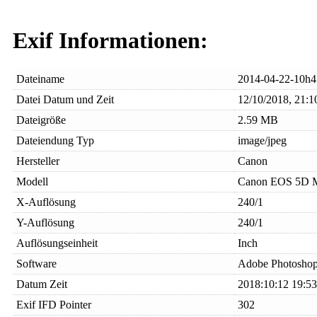
Exif Informationen:
Dateiname
2014-04-22-10h4
Datei Datum und Zeit
12/10/2018, 21:1
Dateigröße
2.59 MB
Dateiendung Typ
image/jpeg
Hersteller
Canon
Modell
Canon EOS 5D M
X-Auflösung
240/1
Y-Auflösung
240/1
Auflösungseinheit
Inch
Software
Adobe Photoshop
Datum Zeit
2018:10:12 19:53
Exif IFD Pointer
302