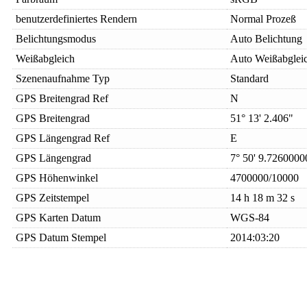
benutzerdefiniertes Rendern
Normal Prozeß
Belichtungsmodus
Auto Belichtung
Weißabgleich
Auto Weißabglei
Szenenaufnahme Typ
Standard
GPS Breitengrad Ref
N
GPS Breitengrad
51° 13' 2.406"
GPS Längengrad Ref
E
GPS Längengrad
7° 50' 9.726000
GPS Höhenwinkel
4700000/10000
GPS Zeitstempel
14 h 18 m 32 s
GPS Karten Datum
WGS-84
GPS Datum Stempel
2014:03:20