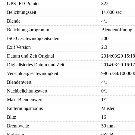
GPS IFD Pointer
822
Belichtungszeit
1/1000 sec
Blende
4/1
Belichtungsprogramm
Blendenöffnung
ISO Geschwindigkeitsraten
200
Exif Version
2.3
Datum und Zeit Original
2014:03:20 15:18
Digitalisiertes Datum und Zeit
2014:03:20 16:17
Verschlussgeschwindigkeit
9965784/100000
Blendenwert
4/1
Nachbelichtungswert
0/1
Max. Blendenwert
1/1
Entfernungsmodus
Muster
Blitz
16
Brennweite
50 mm
Farbraum
sRGB