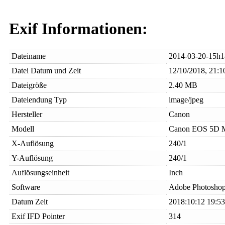
Exif Informationen:
Dateiname
2014-03-20-15h1
Datei Datum und Zeit
12/10/2018, 21:1
Dateigröße
2.40 MB
Dateiendung Typ
image/jpeg
Hersteller
Canon
Modell
Canon EOS 5D M
X-Auflösung
240/1
Y-Auflösung
240/1
Auflösungseinheit
Inch
Software
Adobe Photoshop
Datum Zeit
2018:10:12 19:53
Exif IFD Pointer
314