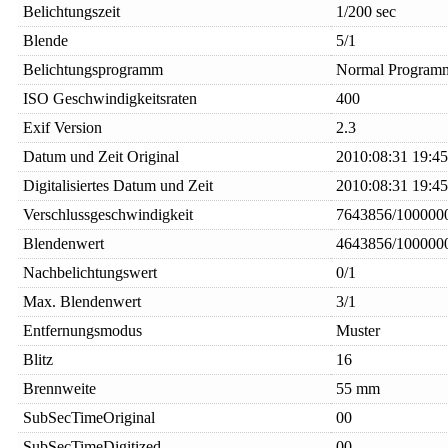
Belichtungszeit
1/200 sec
Blende
5/1
Belichtungsprogramm
Normal Program
ISO Geschwindigkeitsraten
400
Exif Version
2.3
Datum und Zeit Original
2010:08:31 19:45
Digitalisiertes Datum und Zeit
2010:08:31 19:45
Verschlussgeschwindigkeit
7643856/100000
Blendenwert
4643856/100000
Nachbelichtungswert
0/1
Max. Blendenwert
3/1
Entfernungsmodus
Muster
Blitz
16
Brennweite
55 mm
SubSecTimeOriginal
00
SubSecTimeDigitized
00