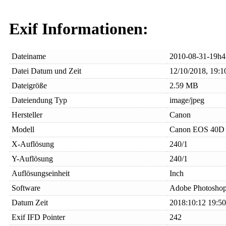
Exif Informationen:
Dateiname
2010-08-31-19h4
Datei Datum und Zeit
12/10/2018, 19:1
Dateigröße
2.59 MB
Dateiendung Typ
image/jpeg
Hersteller
Canon
Modell
Canon EOS 40D
X-Auflösung
240/1
Y-Auflösung
240/1
Auflösungseinheit
Inch
Software
Adobe Photoshop
Datum Zeit
2018:10:12 19:50
Exif IFD Pointer
242