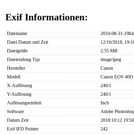
Exif Informationen:
Dateiname
2010-08-31-19h4
Datei Datum und Zeit
12/10/2018, 19:1
Dateigröße
2.55 MB
Dateiendung Typ
image/jpeg
Hersteller
Canon
Modell
Canon EOS 40D
X-Auflösung
240/1
Y-Auflösung
240/1
Auflösungseinheit
Inch
Software
Adobe Photoshop
Datum Zeit
2018:10:12 19:50
Exif IFD Pointer
242