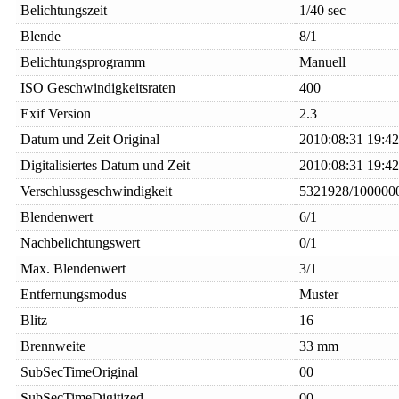
Belichtungszeit
1/40 sec
Blende
8/1
Belichtungsprogramm
Manuell
ISO Geschwindigkeitsraten
400
Exif Version
2.3
Datum und Zeit Original
2010:08:31 19:42
Digitalisiertes Datum und Zeit
2010:08:31 19:42
Verschlussgeschwindigkeit
5321928/100000
Blendenwert
6/1
Nachbelichtungswert
0/1
Max. Blendenwert
3/1
Entfernungsmodus
Muster
Blitz
16
Brennweite
33 mm
SubSecTimeOriginal
00
SubSecTimeDigitized
00